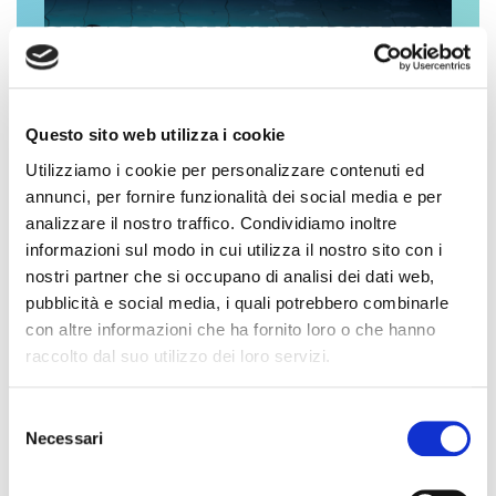
Questo sito web utilizza i cookie
Utilizziamo i cookie per personalizzare contenuti ed
annunci, per fornire funzionalità dei social media e per
analizzare il nostro traffico. Condividiamo inoltre
informazioni sul modo in cui utilizza il nostro sito con i
STAGIONE TERMALE 2026
nostri partner che si occupano di analisi dei dati web,
pubblicità e social media, i quali potrebbero combinarle
IL TUO RECUPERO
con altre informazioni che ha fornito loro o che hanno
MOTORIO
raccolto dal suo utilizzo dei loro servizi.
Ritrova la piena salute!
Selezione
Necessari
del
consenso