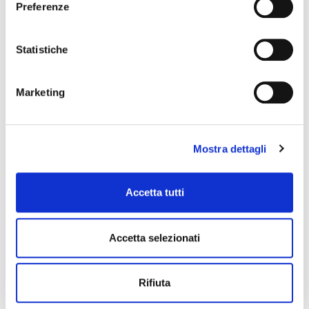
Preferenze
Statistiche
Inserisci i tuoi dati sarai
Marketing
contattato entro 24 ore
Mostra dettagli
Nome
*
Cognome
*
Accetta tutti
Email
*
Accetta selezionati
Telefono
*
Rifiuta
messaggio