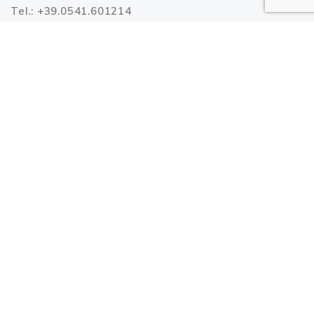
Tel.: +39.0541.601214
Fax: +39.0541.606502
Email:
info@riccioneterme.it
Azienda
Lavora con noi
Carta dei servizi
Press area