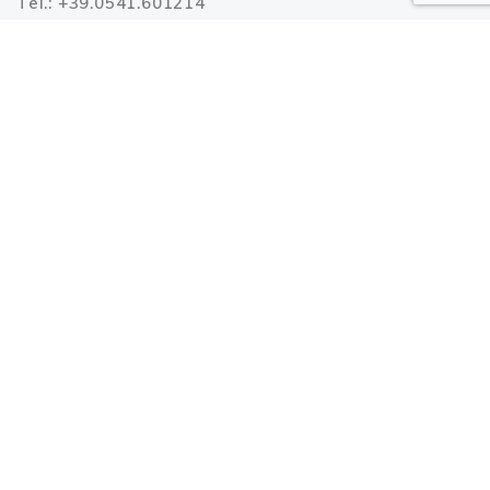
Tel.: +39.0541.601214
Fax: +39.0541.606502
Email:
info@riccioneterme.it
Azienda
Lavora con noi
Carta dei servizi
Press area