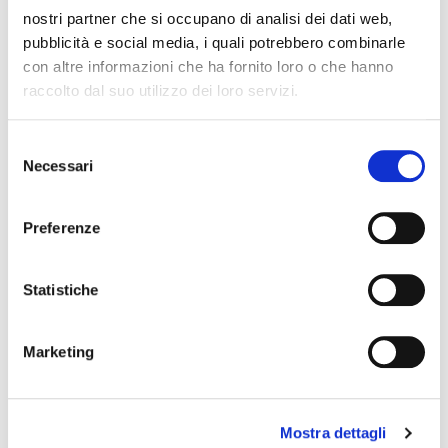
nostri partner che si occupano di analisi dei dati web,
pubblicità e social media, i quali potrebbero combinarle
con altre informazioni che ha fornito loro o che hanno
raccolto dal suo utilizzo dei loro servizi.
Inserisci i tuoi dati sarai
Selezione
contattato entro 24 ore
Necessari
del
consenso
Nome
*
Preferenze
Cognome
*
Statistiche
Email
*
Marketing
Telefono
*
messaggio
Mostra dettagli