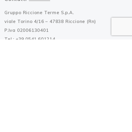
Gruppo Riccione Terme S.p.A.
viale Torino 4/16 – 47838 Riccione (Rn)
P.Iva 02006130401
Tel.: +39.0541.601214
Fax: +39.0541.606502
Email:
info@riccioneterme.it
Azienda