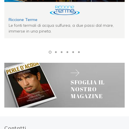
Riccione Terme
Le fonti termali di acqua sulfurea, a due passi dal mare,
immerse in una pineta.
SFOGLIA IL
NOSTRO
MAGAZINE
Contatti