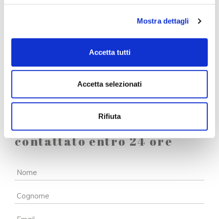
Ritrova la piena salute!
Mostra dettagli
Accetta tutti
Accetta selezionati
Rifiuta
Inserisci i tuoi dati sarai
contattato entro 24 ore
Nome
*
Cognome
*
Email
*