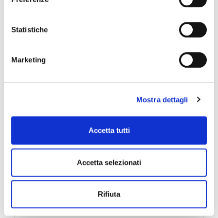
Statistiche
Inserisci i tuoi dati sarai
Marketing
contattato entro 24 ore
Mostra dettagli
Nome
*
Cognome
*
Accetta tutti
Email
*
Accetta selezionati
Telefono
*
Rifiuta
messaggio