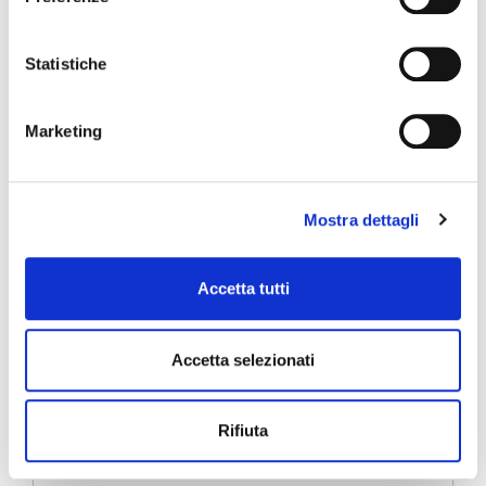
Statistiche
Inserisci i tuoi dati sarai
Marketing
contattato entro 24 ore
Mostra dettagli
Nome
*
Cognome
*
Accetta tutti
Email
*
Accetta selezionati
Telefono
*
messaggio
Rifiuta